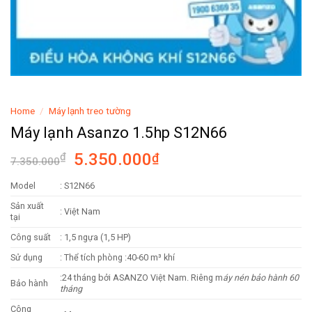
Home
/
Máy lạnh treo tường
Máy lạnh Asanzo 1.5hp S12N66
5.350.000
₫
₫
7.350.000
Model
: S12N66
Sản xuất
: Việt Nam
tại
Công suất
: 1,5 ngựa (1,5 HP)
Sử dụng
: Thể tích phòng :40-60 m³ khí
:24 tháng bởi ASANZO Việt Nam. Riêng m
áy nén bảo hành 60
Bảo hành
tháng
Công