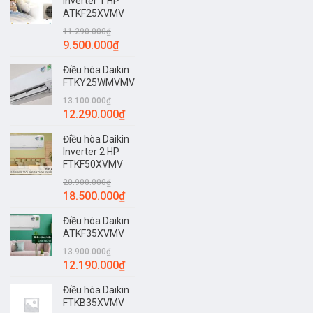
Inverter 1 HP
ATKF25XVMV
11.290.000
₫
9.500.000
₫
Điều hòa Daikin
FTKY25WMVMV
13.100.000
₫
12.290.000
₫
Điều hòa Daikin
Inverter 2 HP
FTKF50XVMV
20.900.000
₫
18.500.000
₫
Điều hòa Daikin
ATKF35XVMV
13.900.000
₫
12.190.000
₫
Điều hòa Daikin
FTKB35XVMV