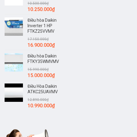
10.500.000
₫
10.250.000
₫
Điều hòa Daikin
Inverter 1 HP
FTKZ25VVMV
17.150.000
₫
16.900.000
₫
Điều hòa Daikin
FTKY35WMVMV
15.990.000
₫
15.000.000
₫
Điều Hòa Daikin
ATKC25UAVMV
12.890.000
₫
10.990.000
₫