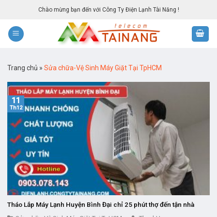
Skip
Chào mừng bạn đến với Công Ty Điện Lạnh Tài Năng !
to
content
Trang chủ
»
Sửa chữa-Vệ Sinh Máy Giặt Tại TpHCM
11
Th12
Tháo Lắp Máy Lạnh Huyện Bình Đại chỉ 25 phút thợ đến tận nhà