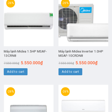
-26%
-26%
Máy lạnh Midea 1.5HP MSAF-
Máy lạnh Midea Inverter 1.0HP
13CRN8
MSAF-10CRDN8
5.550.000
₫
5.550.000
₫
7.550.000
₫
7.550.000
₫
Add to cart
Add to cart
-26%
-26%