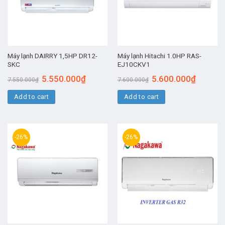
Máy lạnh DAIRRY 1,5HP DR12-
Máy lạnh Hitachi 1.0HP RAS-
SKC
EJ10CKV1
5.550.000
₫
5.600.000
₫
7.550.000
₫
7.600.000
₫
Add to cart
Add to cart
-26%
-26%