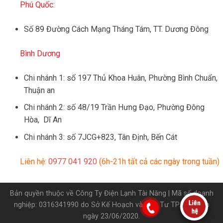
Phú Quốc:
Số 89 Đường Cách Mạng Tháng Tám, TT. Dương Đông
Bình Dương
Chi nhánh 1: số 197 Thủ Khoa Huân, Phường Bình Chuẩn,
Thuận an
Chi nhánh 2: số 48/19 Trần Hưng Đạo, Phường Đông
Hòa, Dĩ An
Chi nhánh 3: số 7JCG+823, Tân Định, Bến Cát
Liên hệ:
0977 041 920
(6h-21h tất cả các ngày trong tuần)
Bản quyền thuộc về Công Ty Điện Lạnh Tài Năng | Mã số doanh
nghiệp: 0316341990 do Sở Kế Hoạch và Đầu Tư TP.HCM cấp
ngày 23/06/2020.