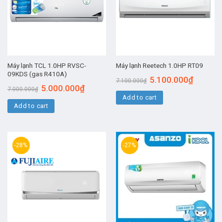
Máy lạnh TCL 1.0HP RVSC-
Máy lạnh Reetech 1.0HP RT09
09KDS (gas R410A)
5.100.000
₫
7.100.000
₫
5.000.000
₫
7.000.000
₫
Add to cart
Add to cart
-28%
-27%