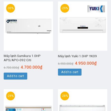
-30%
-29%
Máy lạnh Sumikura 1.0HP
Máy lạnh Yuiki 1.0HP YK09
APS/APO-092 Citi
4.950.000
₫
6.950.000
₫
4.700.000
₫
6.700.000
₫
Add to cart
Add to cart
-29%
-28%