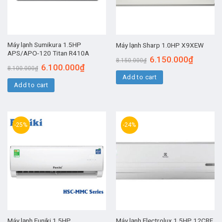
Máy lạnh Sumikura 1.5HP
Máy lạnh Sharp 1.0HP X9XEW
APS/APO-120 Titan R410A
6.150.000
₫
8.150.000
₫
6.100.000
₫
8.100.000
₫
Add to cart
Add to cart
-25%
-24%
Máy lạnh Funiki 1.5HP
Máy lạnh Electrolux 1.5HP 12CRF