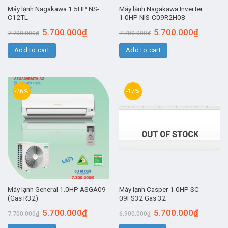
Máy lạnh Nagakawa 1.5HP NS-
Máy lạnh Nagakawa Inverter
C12TL
1.0HP NIS-C09R2H08
5.700.000
₫
5.700.000
₫
7.700.000
₫
7.700.000
₫
Add to cart
Add to cart
-26%
-17%
OUT OF STOCK
Máy lạnh General 1.0HP ASGA09
Máy lạnh Casper 1.0HP SC-
(Gas R32)
09FS32 Gas 32
5.700.000
₫
5.700.000
₫
7.700.000
₫
6.900.000
₫