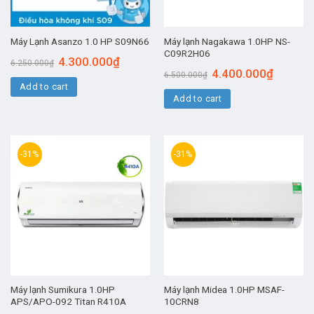
Máy lạnh Nagakawa 1.0HP NS-
Máy Lạnh Asanzo 1.0 HP S09N66
C09R2H06
4.300.000
₫
6.250.000
₫
4.400.000
₫
6.500.000
₫
Add to cart
Add to cart
-31%
-31%
Máy lạnh Sumikura 1.0HP
Máy lạnh Midea 1.0HP MSAF-
APS/APO-092 Titan R410A
10CRN8