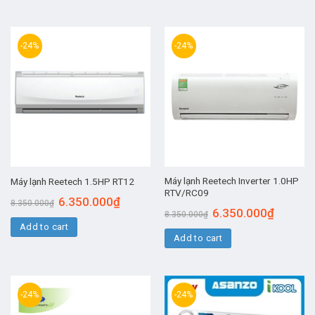
-24%
-24%
Máy lạnh Reetech Inverter 1.0HP
Máy lạnh Reetech 1.5HP RT12
RTV/RC09
6.350.000
₫
8.350.000
₫
6.350.000
₫
8.350.000
₫
Add to cart
Add to cart
-24%
-24%