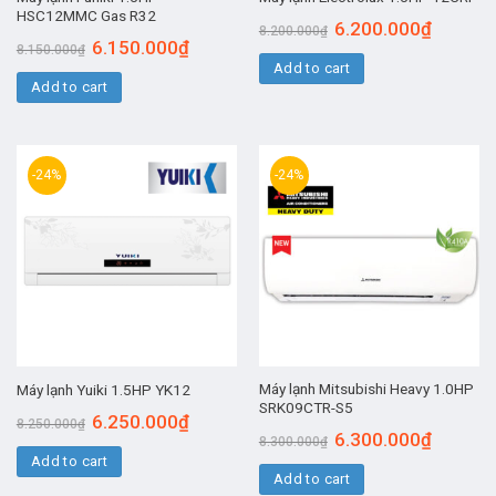
HSC12MMC Gas R32
6.200.000
₫
8.200.000
₫
6.150.000
₫
8.150.000
₫
Add to cart
Add to cart
-24%
-24%
Máy lạnh Mitsubishi Heavy 1.0HP
Máy lạnh Yuiki 1.5HP YK12
SRK09CTR-S5
6.250.000
₫
8.250.000
₫
6.300.000
₫
8.300.000
₫
Add to cart
Add to cart