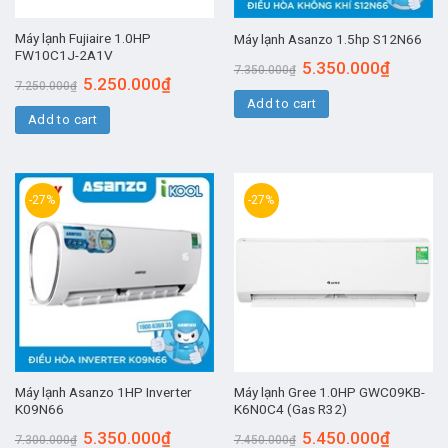
Máy lạnh Fujiaire 1.0HP
Máy lạnh Asanzo 1.5hp S12N66
FW10C1J-2A1V
5.350.000
₫
7.350.000
₫
5.250.000
₫
7.250.000
₫
Add to cart
Add to cart
-27%
-27%
Máy lạnh Asanzo 1HP Inverter
Máy lạnh Gree 1.0HP GWC09KB-
K09N66
K6N0C4 (Gas R32)
5.350.000
₫
5.450.000
₫
7.300.000
₫
7.450.000
₫