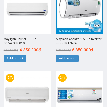
Máy lạnh Carrier 1.0HP
Máy lạnh Asanzo 1.5 HP Inverter
38/42CER 010
model K12N66
6.350.000
₫
6.350.000
₫
8.350.000
₫
8.350.000
₫
Add to cart
Add to cart
-24%
-24%