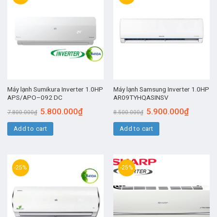
Máy lạnh Sumikura Inverter 1.0HP
Máy lạnh Samsung Inverter 1.0HP
APS/APO–092 DC
AR09TYHQASINSV
5.800.000
₫
5.900.000
₫
7.800.000
₫
8.500.000
₫
Add to cart
Add to cart
-25%
-25%