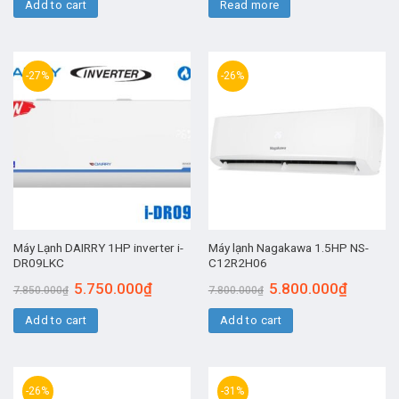
Add to cart
Read more
-27%
-26%
Máy Lạnh DAIRRY 1HP inverter i-
Máy lạnh Nagakawa 1.5HP NS-
DR09LKC
C12R2H06
5.750.000
₫
5.800.000
₫
7.850.000
₫
7.800.000
₫
Add to cart
Add to cart
-26%
-31%