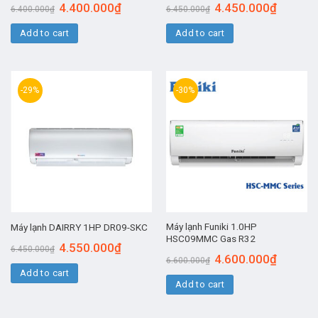
4.400.000
₫
4.450.000
₫
6.400.000
₫
6.450.000
₫
Add to cart
Add to cart
-29%
-30%
Máy lạnh Funiki 1.0HP
Máy lạnh DAIRRY 1HP DR09-SKC
HSC09MMC Gas R32
4.550.000
₫
6.450.000
₫
4.600.000
₫
6.600.000
₫
Add to cart
Add to cart