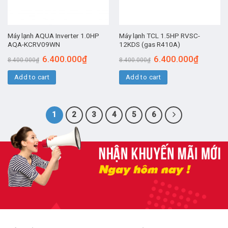
Máy lạnh AQUA Inverter 1.0HP
Máy lạnh TCL 1.5HP RVSC-
AQA-KCRV09WN
12KDS (gas R410A)
6.400.000
₫
6.400.000
₫
8.400.000
₫
8.400.000
₫
Add to cart
Add to cart
1
2
3
4
5
6