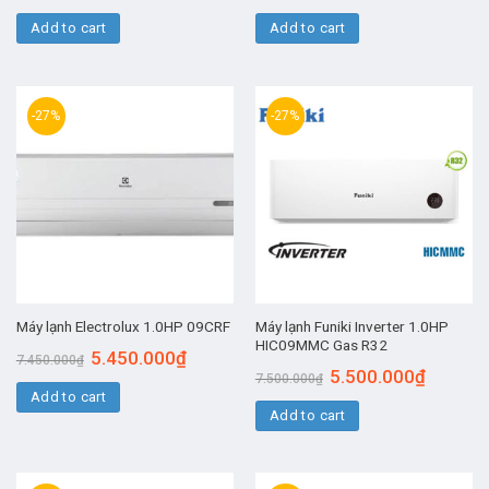
Add to cart
Add to cart
-27%
-27%
Máy lạnh Funiki Inverter 1.0HP
Máy lạnh Electrolux 1.0HP 09CRF
HIC09MMC Gas R32
5.450.000
₫
7.450.000
₫
5.500.000
₫
7.500.000
₫
Add to cart
Add to cart