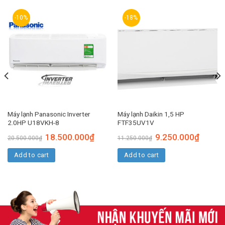
-10%
-18%
Máy lạnh Panasonic Inverter
Máy lạnh Daikin 1,5 HP
2.0HP U18VKH-8
FTF35UV1V
18.500.000
₫
9.250.000
₫
20.500.000
₫
11.250.000
₫
Add to cart
Add to cart