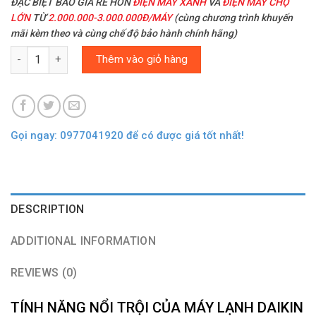
ĐẶC BIỆT BAO GIÁ RẺ HƠN
ĐIỆN MÁY XANH
VÀ
ĐIỆN MÁY CHỢ
LỚN
TỪ
2.000.000-3.000.000Đ/MÁY
(cùng chương trình khuyến
mãi kèm theo và cùng chế độ bảo hành chính hãng)
Quantity
Thêm vào giỏ hàng
Gọi ngay: 0977041920 để có được giá tốt nhất!
DESCRIPTION
ADDITIONAL INFORMATION
REVIEWS (0)
TÍNH NĂNG NỔI TRỘI CỦA MÁY LẠNH DAIKIN