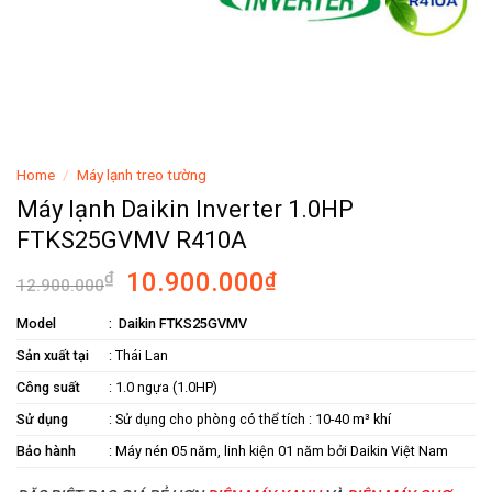
Home
/
Máy lạnh treo tường
Máy lạnh Daikin Inverter 1.0HP
FTKS25GVMV R410A
10.900.000
₫
₫
12.900.000
Model
:
Daikin FTKS25GVMV
Sản xuất tại
: Thái Lan
Công suất
: 1.0 ngựa (1.0HP)
Sử dụng
: Sử dụng cho phòng có thể tích : 10-40 m³ khí
Bảo hành
: Máy nén 05 năm, linh kiện 01 năm bởi Daikin Việt Nam