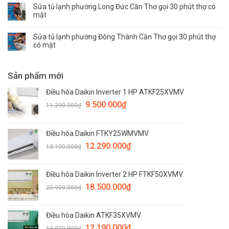
Sửa tủ lạnh phường Long Đức Cần Thơ gọi 30 phút thợ có
mặt
Sửa tủ lạnh phường Đông Thành Cần Thơ gọi 30 phút thợ
có mặt
Sản phẩm mới
Điều hòa Daikin Inverter 1 HP ATKF25XVMV
9.500.000
₫
11.290.000
₫
Điều hòa Daikin FTKY25WMVMV
12.290.000
₫
13.100.000
₫
Điều hòa Daikin Inverter 2 HP FTKF50XVMV
18.500.000
₫
20.900.000
₫
Điều hòa Daikin ATKF35XVMV
12.190.000
₫
13.900.000
₫