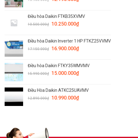
Điều hòa Daikin FTKB35XVMV
10.250.000
₫
10.500.000
₫
Điều hòa Daikin Inverter 1 HP FTKZ25VVMV
16.900.000
₫
17.150.000
₫
Điều hòa Daikin FTKY35WMVMV
15.000.000
₫
15.990.000
₫
Điều Hòa Daikin ATKC25UAVMV
10.990.000
₫
12.890.000
₫