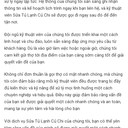
xử lý ngay lập tức. Hệ thống của chúng tôi sẵn sàng ghi nhận
thông tin và kế hoạch lịch trình ngay khi bạn liên hệ, và kỹ thuật
viên Sửa Tủ Lạnh Củ Chi sẽ được gọi đi ngay sau đó để đến
tận nơi.
Đội ngũ kỹ thuật viên của chúng tôi được triển khai một cách
linh hoạt và chu đáo, luôn sẵn sàng đáp ứng mọi yêu cầu từ
khách hàng. Dù là vào giờ làm việc hoặc ngoài giờ, chúng tôi
cam kết gửi thợ tới địa điểm của bạn càng sớm càng tốt để giải
quyết vấn đề của bạn.
Không chỉ đơn thuần là gọi thợ có mặt nhanh chóng, mà chúng
tôi còn đảm bảo rằng mỗi kỹ thuật viên đều được trang bị đầy
đủ kiến thức và kỹ năng để xử lý mọi tình huống một cách
chuyên nghiệp và hiệu quả. Điều này giúp đảm bảo rằng vấn đề
của bạn sẽ được giải quyết một cách nhanh chóng và an toàn,
mang lại sự yên tâm và hài lòng cho bạn.
Với dịch vụ Sửa Tủ Lạnh Củ Chi của chúng tôi, bạn có thể yên
tâm rằng vấn đề của mình sẽ được giải quyết một cách nhanh