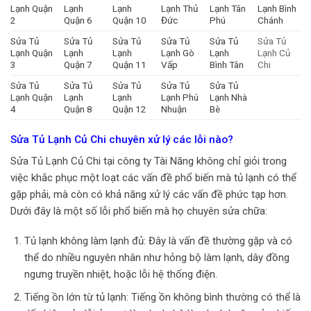
Lạnh Quận
Lạnh
Lạnh
Lạnh Thủ
Lạnh Tân
Lạnh Bình
2
Quận 6
Quận 10
Đức
Phú
Chánh
Sửa Tủ
Sửa Tủ
Sửa Tủ
Sửa Tủ
Sửa Tủ
Sửa Tủ
Lạnh Quận
Lạnh
Lạnh
Lạnh Gò
Lạnh
Lạnh Củ
3
Quận 7
Quận 11
Vấp
Bình Tân
Chi
Sửa Tủ
Sửa Tủ
Sửa Tủ
Sửa Tủ
Sửa Tủ
Lạnh Quận
Lạnh
Lạnh
Lạnh Phú
Lạnh Nhà
4
Quận 8
Quận 12
Nhuận
Bè
Sửa Tủ Lạnh Củ Chi chuyên xử lý các lỗi nào?
Sửa Tủ Lạnh Củ Chi tại công ty Tài Năng không chỉ giỏi trong
việc khắc phục một loạt các vấn đề phổ biến mà tủ lạnh có thể
gặp phải, mà còn có khả năng xử lý các vấn đề phức tạp hơn.
Dưới đây là một số lỗi phổ biến mà họ chuyên sửa chữa:
Tủ lạnh không làm lạnh đủ: Đây là vấn đề thường gặp và có
thể do nhiều nguyên nhân như hỏng bộ làm lạnh, dây đồng
ngưng truyền nhiệt, hoặc lỗi hệ thống điện.
Tiếng ồn lớn từ tủ lạnh: Tiếng ồn không bình thường có thể là