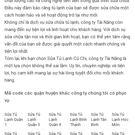
chất lượng cao và công nghệ tiên tiến trong quá trình sửa chữa.
Điều này đảm bảo rằng tủ lạnh của bạn sẽ được sửa chữa một
cách hoàn hảo và sẽ hoạt động trở lại như mới.
Không chỉ là dịch vụ sửa chữa tủ lạnh, công ty Tài Năng còn
mang đến sự tiện lợi và linh hoạt cho khách hàng. Với dịch vụ
sửa chữa tận nơi và thời gian linh hoạt, bạn có thể yên tâm rằng
vấn đề của bạn sẽ được giải quyết một cách nhanh chóng và
tiện lợi nhất.
Tóm lại, khi bạn chọn Sửa Tủ Lạnh Củ Chi, công ty Tài Năng là
một lựa chọn không thể sai lầm. Uy tín, chuyên nghiệp và tiện
lợi, họ cam kết mang lại sự hài lòng tuyệt đối cho mỗi khách
hàng.
Mã code các quận huyện khác công ty chúng tôi có phục
vụ:
Sửa Tủ
Sửa Tủ
Sửa Tủ
Sửa Tủ
Sửa Tủ
Sửa Tủ
Lạnh Quận
Lạnh
Lạnh
Lạnh Bình
Lạnh Tân
Lạnh Hóc
1
Quận 5
Quận 9
Thạnh
Bình
Môn
Sửa Tủ
Sửa Tủ
Sửa Tủ
Sửa Tủ
Sửa Tủ
Sửa Tủ