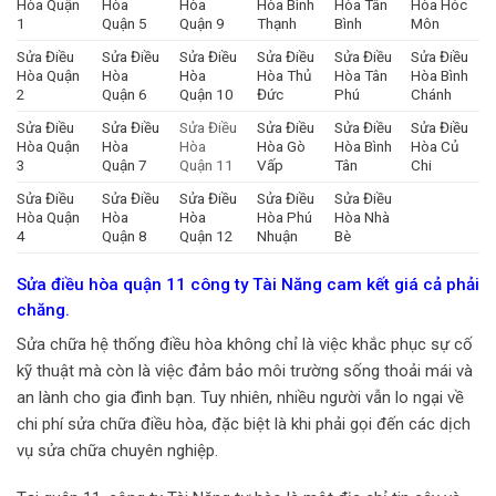
Hòa Quận
Hòa
Hòa
Hòa Bình
Hòa Tân
Hòa Hóc
1
Quận 5
Quận 9
Thạnh
Bình
Môn
Sửa Điều
Sửa Điều
Sửa Điều
Sửa Điều
Sửa Điều
Sửa Điều
Hòa Quận
Hòa
Hòa
Hòa Thủ
Hòa Tân
Hòa Bình
2
Quận 6
Quận 10
Đức
Phú
Chánh
Sửa Điều
Sửa Điều
Sửa Điều
Sửa Điều
Sửa Điều
Sửa Điều
Hòa Quận
Hòa
Hòa
Hòa Gò
Hòa Bình
Hòa Củ
3
Quận 7
Quận 11
Vấp
Tân
Chi
Sửa Điều
Sửa Điều
Sửa Điều
Sửa Điều
Sửa Điều
Hòa Quận
Hòa
Hòa
Hòa Phú
Hòa Nhà
4
Quận 8
Quận 12
Nhuận
Bè
Sửa điều hòa quận 11 công ty Tài Năng cam kết giá cả phải
chăng.
Sửa chữa hệ thống điều hòa không chỉ là việc khắc phục sự cố
kỹ thuật mà còn là việc đảm bảo môi trường sống thoải mái và
an lành cho gia đình bạn. Tuy nhiên, nhiều người vẫn lo ngại về
chi phí sửa chữa điều hòa, đặc biệt là khi phải gọi đến các dịch
vụ sửa chữa chuyên nghiệp.