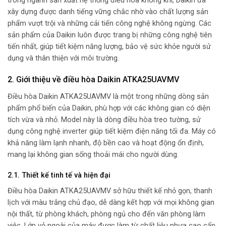
trong ngành sản xuất hệ thống điều hòa không khí, Daikin đã
xây dựng được danh tiếng vững chắc nhờ vào chất lượng sản
phẩm vượt trội và những cải tiến công nghệ không ngừng. Các
sản phẩm của Daikin luôn được trang bị những công nghệ tiên
tiến nhất, giúp tiết kiệm năng lượng, bảo vệ sức khỏe người sử
dụng và thân thiện với môi trường.
2. Giới thiệu về điều hòa Daikin ATKA25UAVMV
Điều hòa Daikin ATKA25UAVMV là một trong những dòng sản
phẩm phổ biến của Daikin, phù hợp với các không gian có diện
tích vừa và nhỏ. Model này là dòng điều hòa treo tường, sử
dụng công nghệ inverter giúp tiết kiệm điện năng tối đa. Máy có
khả năng làm lạnh nhanh, độ bền cao và hoạt động ổn định,
mang lại không gian sống thoải mái cho người dùng.
2.1. Thiết kế tinh tế và hiện đại
Điều hòa Daikin ATKA25UAVMV sở hữu thiết kế nhỏ gọn, thanh
lịch với màu trắng chủ đạo, dễ dàng kết hợp với mọi không gian
nội thất, từ phòng khách, phòng ngủ cho đến văn phòng làm
việc. Lớp vỏ ngoài của máy được làm từ chất liệu nhựa cao cấp,