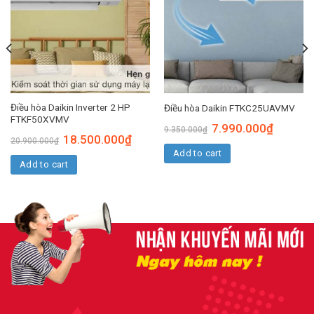
Điều hòa Daikin Inverter 2 HP
Điều hòa Daikin FTKC25UAVMV
FTKF50XVMV
7.990.000
₫
9.350.000
₫
18.500.000
₫
20.900.000
₫
Add to cart
Add to cart