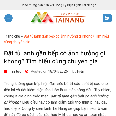
Skip
Chào mừng bạn đến với Công Ty Điện Lạnh Tài Năng !
to
content
Trang chủ
»
Đặt tủ lạnh gần bếp có ảnh hưởng gì không? Tìm hiểu
cùng chuyên gia
Đặt tủ lạnh gần bếp có ảnh hưởng gì
không? Tìm hiểu cùng chuyên gia
Tin tức
Posted on
18/04/2026
by
Hiền
Trong không gian bếp hiện đại, việc bố trí các thiết bị sao cho
tiện lợi và tiết kiệm diện tích luôn là ưu tiên hàng đầu. Tuy nhiên,
không ít gia đình thắc mắc:
đặt tủ lạnh gần bếp có ảnh hưởng
gì không
?
Liệu điều này có làm giảm tuổi thọ thiết bị hay gây
hao điện? Công ty điện lạnh Tài Năng sẽ giúp bạn hiểu rõ vấn
đề này để có cách sắp xếp hợp lý, khoa học và an toàn nhất.