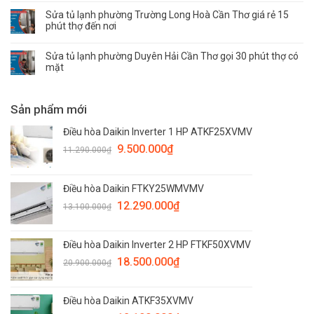
Sửa tủ lạnh phường Trường Long Hoà Cần Thơ giá rẻ 15
phút thợ đến nơi
Sửa tủ lạnh phường Duyên Hải Cần Thơ gọi 30 phút thợ có
mặt
Sản phẩm mới
Điều hòa Daikin Inverter 1 HP ATKF25XVMV
9.500.000
₫
11.290.000
₫
Điều hòa Daikin FTKY25WMVMV
12.290.000
₫
13.100.000
₫
Điều hòa Daikin Inverter 2 HP FTKF50XVMV
18.500.000
₫
20.900.000
₫
Điều hòa Daikin ATKF35XVMV